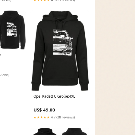
A
eviews)
Opel Kadett C Größe:4XL
US$ 49.00
★★★★★
4.7 (28 reviews)