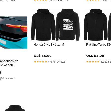
Fiat Uno Turbo KI
Honda Civic EX Size:M
US$ 55.00
US$ 55.00
tangenschutz
★★★★★
5.0 (7 r
★★★★★
4.6 (6 reviews)
olkswagen
2021 schwarz
5
Default Title
 (30 reviews)