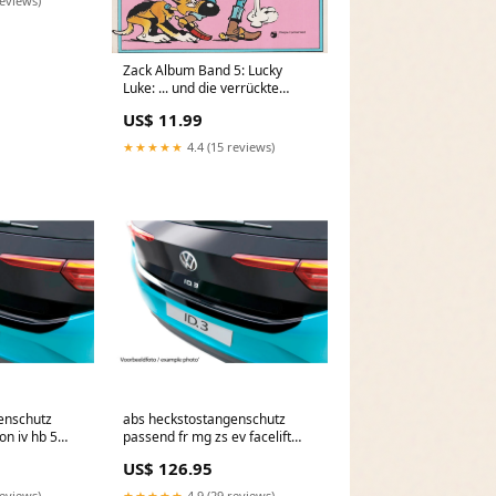
reviews)
Zack Album Band 5: Lucky
Luke: ... und die verrückte
Erbschaft Ureinwohner
US$ 11.99
★★★★★
4.4 (15 reviews)
enschutz
abs heckstostangenschutz
on iv hb 5
passend fr mg zs ev facelift
z glnzend
2021 schwarz glnzend
US$ 126.95
CL441487
reviews)
★★★★★
4.9 (29 reviews)