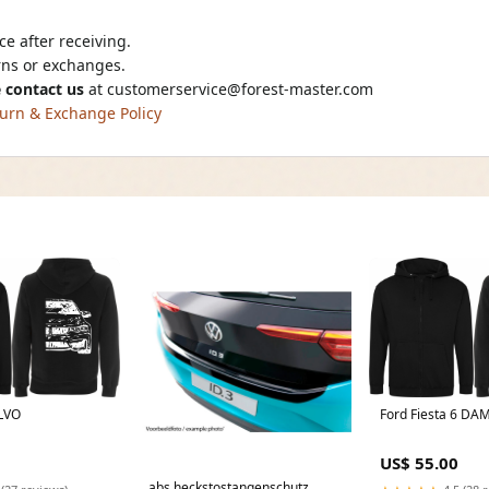
e after receiving.
urns or exchanges.
 contact us
at
customerservice@forest-master.com
urn & Exchange Policy
Ford Fiesta 6 DA
LVO
US$ 55.00
abs heckstostangenschutz