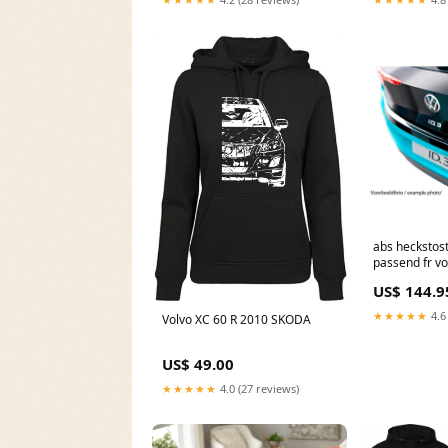
abs heckstos
passend fr v
multivan t7 
US$ 144.9
glnzend Titel:
★★★★★
4.6
Volvo XC 60 R 2010 SKODA
US$ 49.00
★★★★★
4.0 (27 reviews)