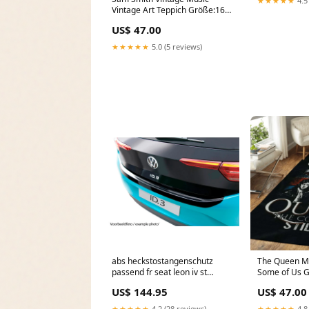
★★★★★
4.5
Vintage Art Teppich Größe:160
x 122 cm
US$ 47.00
★★★★★
5.0 (5 reviews)
abs heckstostangenschutz
The Queen M
passend fr seat leon iv st
Some of Us G
sportstourer 2020 schwarz
Teppich Größ
US$ 144.95
US$ 47.00
glnzend Titel:Default Title
★★★★★
4.2 (28 reviews)
★★★★★
4.8