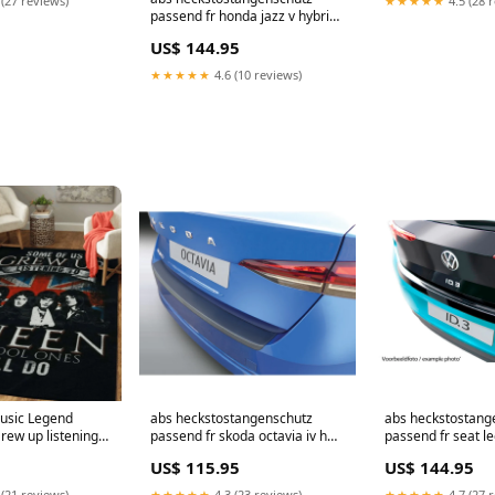
★★★★★
4.5 (28 
 (27 reviews)
passend fr honda jazz v hybrid
2020 schwarz glnzend
US$ 144.95
KT132500KT
★★★★★
4.6 (10 reviews)
usic Legend
abs heckstostangenschutz
abs heckstostang
rew up listening
passend fr skoda octavia iv hb
passend fr seat le
e:180 x 120 cm
5 trer 2020 schwarz
trer 2020 schwar
US$ 115.95
US$ 144.95
Titel:Default Title
CL6028494
 (21 reviews)
★★★★★
4.3 (23 reviews)
★★★★★
4.7 (27 