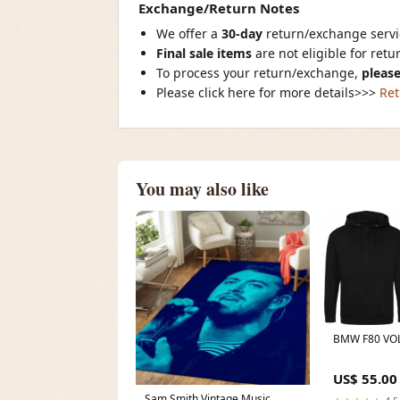
Exchange/Return Notes
We offer a
30-day
return/exchange servic
Final sale items
are not eligible for ret
To process your return/exchange,
please
Please click here for more details>>>
Ret
You may also like
BMW F80 VO
US$ 55.00
Sam Smith Vintage Music