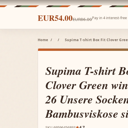
EUR54.00
Pay in 4 interest-fre
EUR86.00
Home
/
/
Supima T-shirt Box Fit Clover Gre
Supima T-shirt B
Clover Green win
26 Unsere Socke
Bambusviskose s
SKU 69596456893
4.7