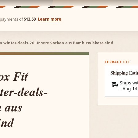
e payments of
$13.50
Learn more
en winter-deals-26 Unsere Socken aus Bambusviskose sind
TERRACE FIT
ox Fit
Shipping Est
Ships wi
ter-deals-
-
Aug 14
n aus
ind