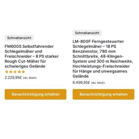
Schnellansicht
Schnellansicht
LM-800F Ferngesteuerter
Schlegelmäher – 18 PS
FM600S Selbstfahrender
Benzinmotor, 780 mm
Schlegelmäher und
Schnittbreite, 48-Klingen-
Freischneider – 8 PS starker
System und 300 m Reichweite,
Rough Cut-Mäher für
Hochleistungs-Freischneider
schwieriges Gelände
für Hänge und unwegsames
Gelände
2.229,95
£
inkl. MwSt.
6.499,95
£
inkl. MwSt.
Benachrichtigung erhalten
Benachrichtigung erhalten