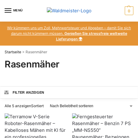
MENÜ
0
Wir kümmern uns um Zoll, Mehrwertsteuer und Abgaben – damit Sie sich
darum nicht kümmern müssen.
Genießen Sie stressfreie weltweite
Lieferungen 🌍
Startseite
>
Rasenmäher
Rasenmäher
FILTER ANZEIGEN
Alle 5
anzeigenSortiert