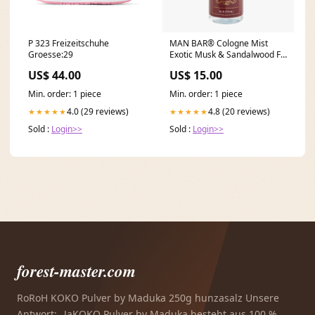
P 323 Freizeitschuhe
MAN BAR® Cologne Mist
Groesse:29
Exotic Musk & Sandalwood Fly
Bundles Parent Product
US$ 44.00
US$ 15.00
Min. order: 1 piece
Min. order: 1 piece
4.0 (29 reviews)
4.8 (20 reviews)
★★★★★
★★★★★
Sold :
Login>>
Sold :
Login>>
forest-master.com
RoRoH KOKO Pulver by Maduka 250g hunzasalz Unsere
Antwort: „JaKOKO Pulver by Maduka besteht aus 100 %