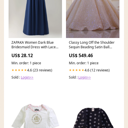
ZAPAKA Women Dark Blue
Classy Long Off the Shoulder
Bridesmaid Dress with Lace
Sequin Beading Satin Ball
Up Back A-Line Square
Gown Wedding Dress Flower
US$ 28.12
US$ 549.46
Girl Dresses
Min. order: 1 piece
Min. order: 1 piece
4.6 (23 reviews)
4.6 (12 reviews)
★★★★★
★★★★★
Sold :
Login>>
Sold :
Login>>