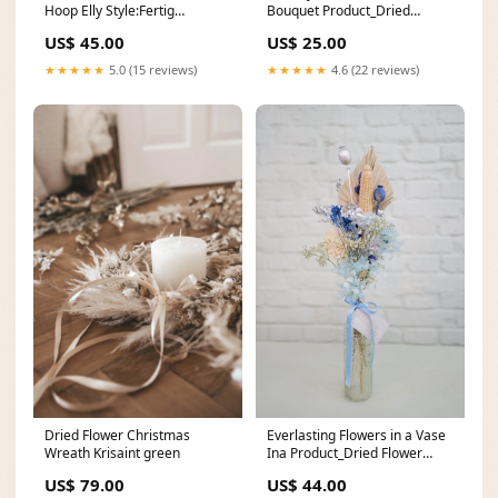
Hoop Elly Style:Fertig
Bouquet Product_Dried
Gebundener Kranz
Flower Vase
US$ 45.00
US$ 25.00
★★★★★
5.0 (15 reviews)
★★★★★
4.6 (22 reviews)
Dried Flower Christmas
Everlasting Flowers in a Vase
Wreath Krisaint green
Ina Product_Dried Flower
Crowns
US$ 79.00
US$ 44.00