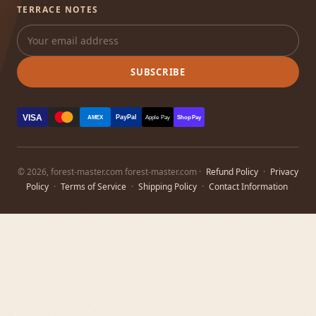
TERRACE NOTES
SUBSCRIBE
VISA
PayPal
AMEX
Apple Pay
Shop Pay
© 2026, forest-master.com forest-master.com ·
Refund Policy
·
Privacy
Policy
·
Terms of Service
·
Shipping Policy
·
Contact Information