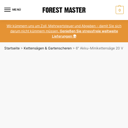
MENÜ
0
Wir kümmern uns um Zoll, Mehrwertsteuer und Abgaben – damit Sie sich
darum nicht kümmern müssen.
Genießen Sie stressfreie weltweite
Lieferungen 🌍
Startseite
>
Kettensägen & Gartenscheren
>
6″ Akku-Minikettensäge 20 V – b